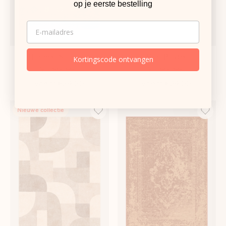
op je eerste bestelling
EMAIL
Harleen Saffraan
Ban Pastel
Kortingscode ontvangen
Vloerkleed
Vloerkleed
vanaf
€89,00
vanaf
€89,00
Nieuwe collectie