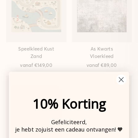
Speelkleed Kust
As Kwarts
Zand
Vloerkleed
vanaf
€149,00
vanaf
€89,00
10% Korting
Gefeliciteerd,
je hebt zojuist een cadeau ontvangen! 🧡