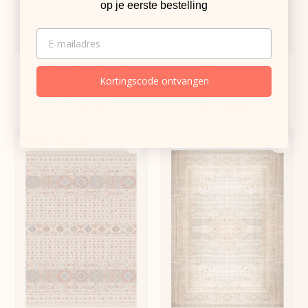
op je eerste bestelling
EMAIL
Marrakesch Beige
Helia Grijs
Kortingscode ontvangen
Vloerkleed
Vloerkleed
vanaf
€89,00
vanaf
€89,00
Nieuwe collectie