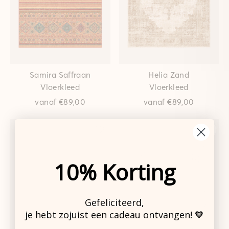
Samira Saffraan
Helia Zand
Vloerkleed
Vloerkleed
vanaf
€89,00
vanaf
€89,00
10% Korting
Gefeliciteerd,
je hebt zojuist een cadeau ontvangen! 🧡