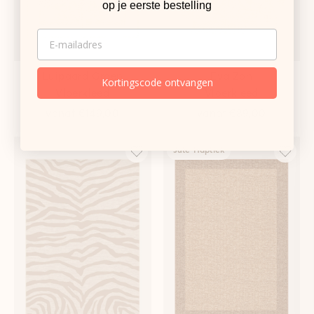
op je eerste bestelling
EMAIL
Luipaard Groen
Eva Zon
Kortingscode ontvangen
Vloerkleed
Vloerkleed
vanaf
€149,00
vanaf
€89,00
Jute-Haptiek