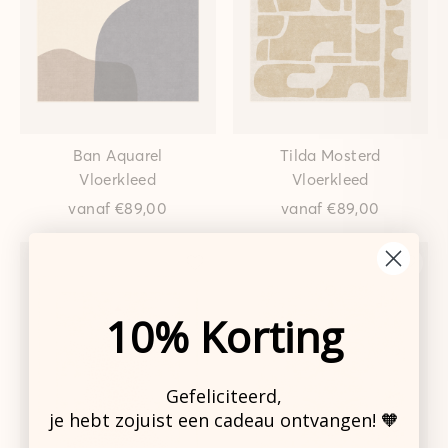
Ban Aquarel
Tilda Mosterd
Vloerkleed
Vloerkleed
vanaf
€89,00
vanaf
€89,00
10% Korting
Gefeliciteerd,
je hebt zojuist een cadeau ontvangen! 🧡