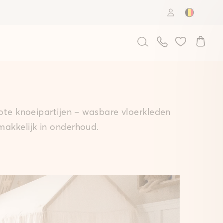
Country: B
rote knoeipartijen – wasbare vloerkleden
makkelijk in onderhoud.