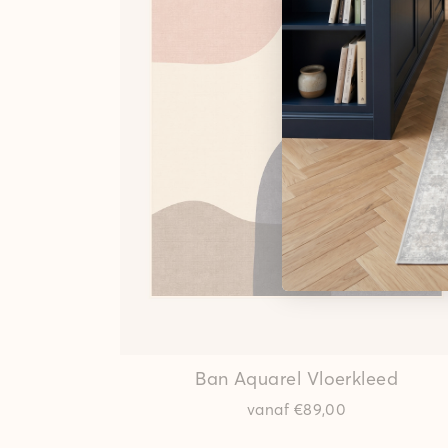
Ban Aquarel
Vloerkleed
vanaf
€89,00