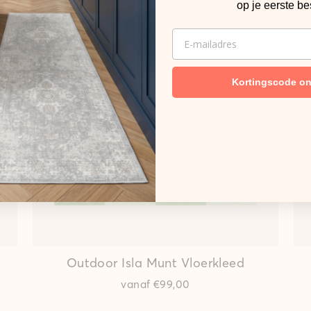
op je eerste be
EMAIL
Kortingscode o
Outdoor Isla Munt Vloerkleed
vanaf
€99,00