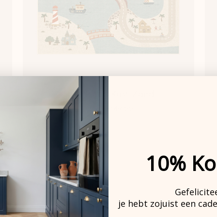
Speelkleed Kust
Zand
vanaf
€149,00
Outdoor
10% Ko
Gefelicite
je hebt zojuist een cad