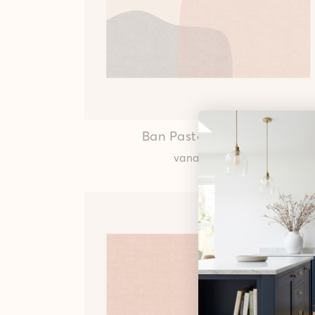
Ban Pastel
Vloerkleed
vanaf
€89,00