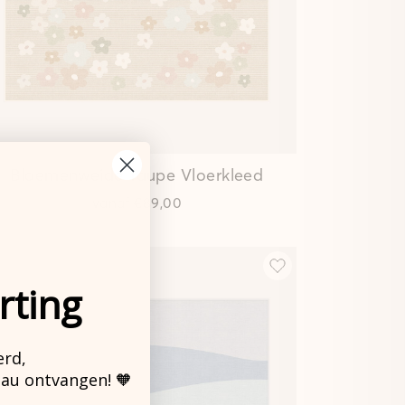
Bloemenweide Taupe
Vloerkleed
vanaf
€89,00
rting
erd,
eau ontvangen! 🧡