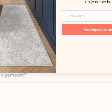
Veelgestelde vragen
op je eerste be
EMAIL
Kortingscode o
machine?
den gemaakt?