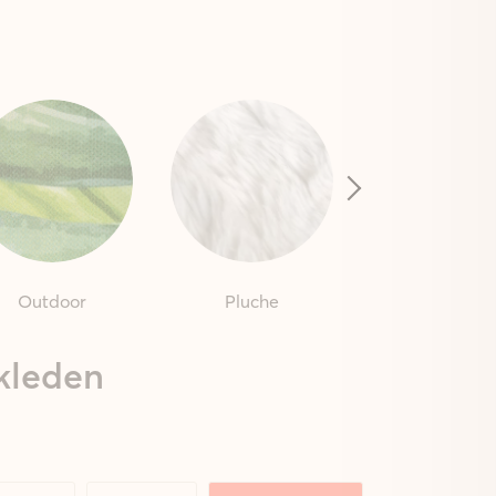
Outdoor
Pluche
Badmatte
kleden