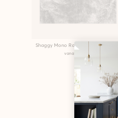
Shaggy Mono Rookkwarts Vloerkle
vanaf
€129,00