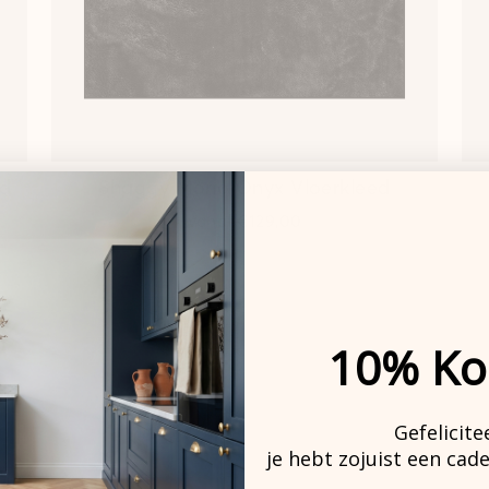
ed
Shaggy Mono Onyx Vloerkleed
vanaf
€129,00
10% Ko
Gefelicite
je hebt zojuist een cad