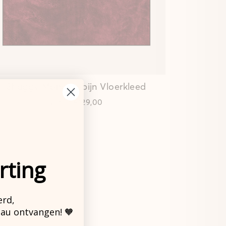
Shaggy Mono Robijn Vloerkleed
vanaf
€129,00
rting
erd,
eau ontvangen! 🧡