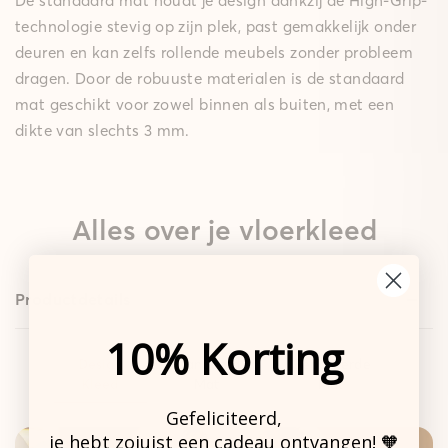
De standaard mat houdt je design dankzij de High-Grip-
technologie stevig op zijn plek, past gemakkelijk onder
deuren en kan zelfs rollende meubels zonder probleem
dragen. Door de robuuste materialen is de standaard
mat geschikt voor zowel binnen als buiten, met een
dikte van slechts 3 mm.
Alles over je vloerkleed
Productdetails
10% Korting
Design
Standaard
Gepolsterde
Kleed
Mat
Mat
Gefeliciteerd,
je hebt zojuist een cadeau ontvangen! 🧡