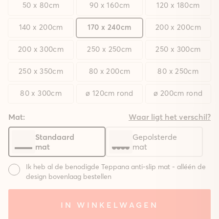
50 x 80cm
90 x 160cm
120 x 180cm
140 x 200cm
170 x 240cm
200 x 200cm
200 x 300cm
250 x 250cm
250 x 300cm
250 x 350cm
80 x 200cm
80 x 250cm
80 x 300cm
ø 120cm rond
ø 200cm rond
Mat:
Waar ligt het verschil?
Standaard
Gepolsterde
mat
mat
Ik heb al de benodigde Teppana anti-slip mat - alléén de
design bovenlaag bestellen
Mat:
IN WINKELWAGEN
Systeem
Systeem
Zonder