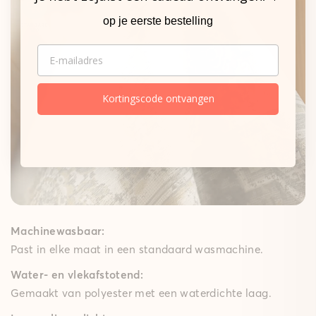
op je eerste bestelling
De sterke basis.
EMAIL
Onze matten
Gepolsterde mat
Kortingscode ontvangen
Een zachte schuimkern dempt elke stap merkbaar,
terwijl de High-Grip-technologie ervoor zorgt dat de
gepolsterde mat goed op zijn plek blijft – ideaal voor
speelkamers, woon- en slaapkamers en lange keuken
lopers. Met een comfortabele polstering van 10 mm
brengt ze gezellig comfort in huis.
Machinewasbaar:
Past in elke maat in een standaard wasmachine.
Water- en vlekafstotend:
Gemaakt van polyester met een waterdichte laag.