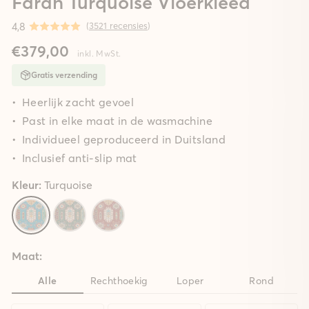
Farah Turquoise Vloerkleed
4,8
(
3521 recensies
)
€379,00
inkl. MwSt.
Gratis verzending
Heerlijk zacht gevoel
Past in elke maat in de wasmachine
Individueel geproduceerd in Duitsland
Inclusief anti-slip mat
Kleur:
Turquoise
Maat:
Alle
Rechthoekig
Loper
Rond