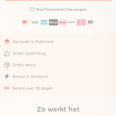
met
met
mat
standaard
gepolsterde
Aan favorieten toevoegen
mat
mat
Gemaakt in Duitsland
Gratis verzending
Gratis retour
Betaal in termijnen
Betaal over 30 dagen
Zo werkt het