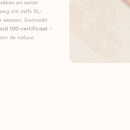
lekken en water
noeg om zelfs XL-
te wassen. Gemaakt
d 100-certificaat
–
voor de natuur.