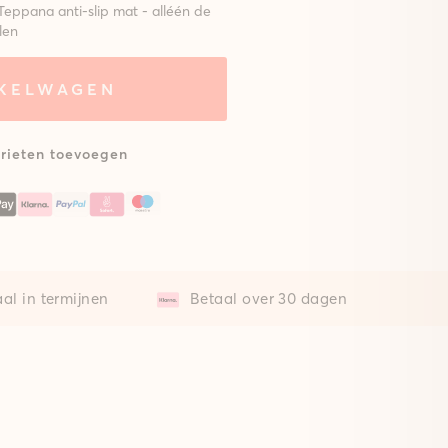
Teppana anti-slip mat - alléén de
len
NKELWAGEN
eem met
Zonder mat
lsterde
at
rieten toevoegen
al in termijnen
Betaal over 30 dagen