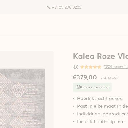
📞 +31 85 208 8283
Kalea Roze Vl
4,8
(
3521 recensie
€379,00
inkl. MwSt.
Gratis verzending
Heerlijk zacht gevoel
Past in elke maat in 
Individueel geproducee
Inclusief anti-slip mat