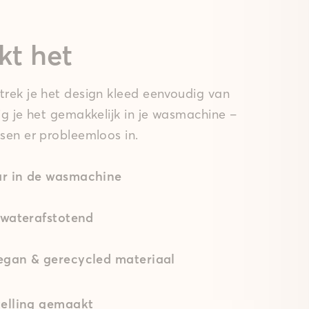
kt het
rek je het design kleed eenvoudig van
ig je het gemakkelijk in je wasmachine –
sen er probleemloos in.
r in de wasmachine
 waterafstotend
gan & gerecycled materiaal
elling gemaakt