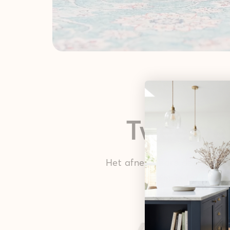
Twee del
Het afneembare design kleed
ziet je Teppana v