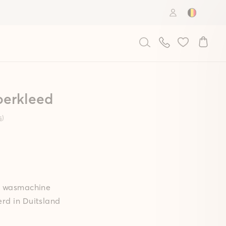
Country: B
oerkleed
s
)
de wasmachine
rd in Duitsland