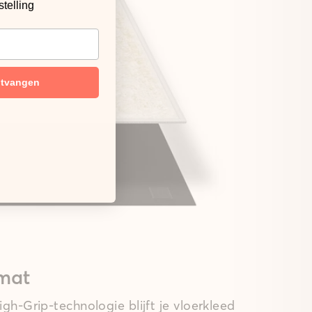
stelling
ntvangen
mat
gh-Grip-technologie blijft je vloerkleed