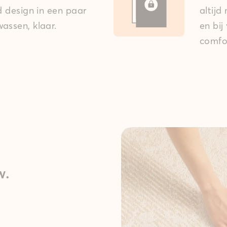
ed design in een paar
altijd
assen, klaar.
en bij
comfo
w.