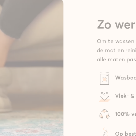
Zo wer
Om te wassen t
de mat en rein
alle maten pas
Wasbaa
Vlek- &
100% ve
Op best