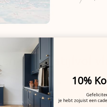
en – één stijlvol v
 gaat zo de wasmachine in, de anti-slip mat blijft s
10% Ko
loerkleed er altijd als nieuw uit – wat het dagelijks
Gefelicite
je hebt zojuist een cad