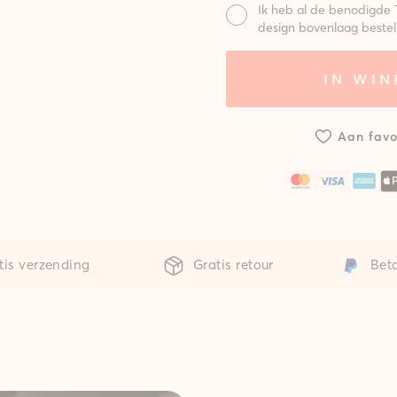
Ik heb al de benodigde 
design bovenlaag bestel
Mat:
IN WI
Systeem met
Syst
standaard
gepo
mat
m
Aan favo
tis verzending
Gratis retour
Beta