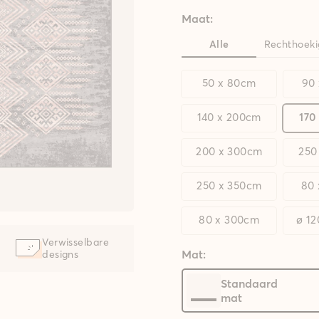
Maat:
Alle
Rechthoeki
50 x 80cm
90
140 x 200cm
170
200 x 300cm
250
250 x 350cm
80
80 x 300cm
ø 1
Verwisselbare
Mat:
designs
Standaard
mat