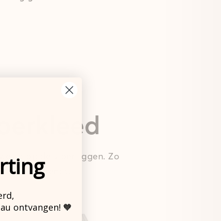
loerkleed
tevig op de vloer liggen. Zo
rting
 leven ook brengt.
erd,
eau ontvangen! 🧡