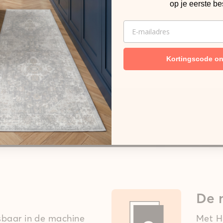
op je eerste be
EMAIL
Kortingscode o
De 
asbaar in de machine
Met Hi