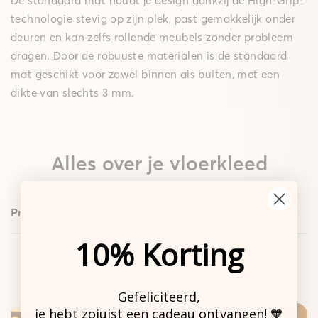
De standaard mat houdt je design dankzij de High-Grip-
technologie stevig op zijn plek, past gemakkelijk onder
deuren en kan zelfs rollende meubels zonder probleem
dragen. Door de robuuste materialen is de standaard
mat geschikt voor zowel binnen als buiten, met een
dikte van slechts 3 mm.
Alles over je vloerkleed
Productdetails
10% Korting
Design
Standaard
Gepolsterde
Kleed
Mat
Mat
Gefeliciteerd,
je hebt zojuist een cadeau ontvangen! 🧡