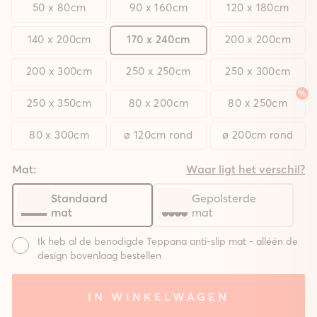
50 x 80cm
90 x 160cm
120 x 180cm
140 x 200cm
170 x 240cm
200 x 200cm
200 x 300cm
250 x 250cm
250 x 300cm
250 x 350cm
80 x 200cm
80 x 250cm
80 x 300cm
ø 120cm rond
ø 200cm rond
Mat:
Waar ligt het verschil?
Standaard
Gepolsterde
mat
mat
Ik heb al de benodigde Teppana anti-slip mat - alléén de
design bovenlaag bestellen
Mat:
IN WINKELWAGEN
Systeem
Systeem
Zonder