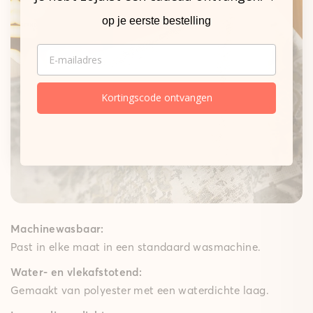
op je eerste bestelling
De sterke basis.
EMAIL
Onze matten
Gepolsterde mat
Kortingscode ontvangen
Een zachte schuimkern dempt elke stap merkbaar,
terwijl de High-Grip-technologie ervoor zorgt dat de
gepolsterde mat goed op zijn plek blijft – ideaal voor
speelkamers, woon- en slaapkamers en lange keuken
lopers. Met een comfortabele polstering van 10 mm
brengt ze gezellig comfort in huis.
Machinewasbaar:
Past in elke maat in een standaard wasmachine.
Water- en vlekafstotend:
Gemaakt van polyester met een waterdichte laag.