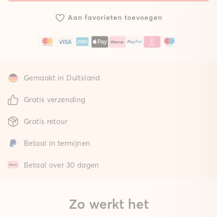
met
met
mat
standaard
gepolsterde
Aan favorieten toevoegen
mat
mat
Gemaakt in Duitsland
Gratis verzending
Gratis retour
Betaal in termijnen
Betaal over 30 dagen
Zo werkt het