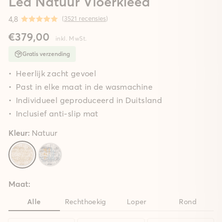
Lea Natuur Vloerkleed
4,8
(
3521 recensies
)
€379,00
inkl. MwSt.
Gratis verzending
Heerlijk zacht gevoel
Past in elke maat in de wasmachine
Individueel geproduceerd in Duitsland
Inclusief anti-slip mat
Kleur:
Natuur
Maat:
Alle
Rechthoekig
Loper
Rond