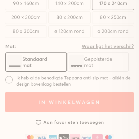
90 x 160cm
140 x 200cm
170 x 240cm
200 x 300cm
80 x 200cm
80 x 250cm
80 x 300cm
ø 120cm rond
ø 200cm rond
Mat:
Waar ligt het verschil?
Standaard
Gepolsterde
mat
mat
Ik heb al de benodigde Teppana anti-slip mat - alléén de
design bovenlaag bestellen
Mat:
IN WINKELWAGEN
Systeem
Systeem
Zonder
met
met
mat
standaard
gepolsterde
Aan favorieten toevoegen
mat
mat