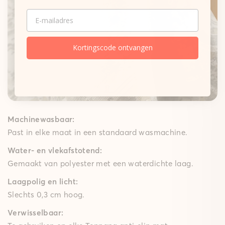
Onze matten
EMAIL
Gepolsterde mat
Een zachte schuimkern dempt elke stap merkbaar,
terwijl de High-Grip-technologie ervoor zorgt dat de
Kortingscode ontvangen
gepolsterde mat goed op zijn plek blijft – ideaal voor
speelkamers, woon- en slaapkamers en lange keuken
lopers. Met een comfortabele polstering van 10 mm
brengt ze gezellig comfort in huis.
Machinewasbaar:
Past in elke maat in een standaard wasmachine.
Water- en vlekafstotend:
Gemaakt van polyester met een waterdichte laag.
Laagpolig en licht:
Slechts 0,3 cm hoog.
Verwisselbaar: