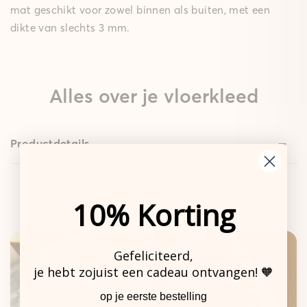
mat geschikt voor zowel binnen als buiten, met een
dikte van slechts 3 mm.
Alles over je vloerkleed
Productdetails
Design
Standaard
Gepolsterde
10% Korting
Kleed
Mat
Mat
Gefeliciteerd,
je hebt zojuist een cadeau ontvangen! 🧡
De sterke basis.
op je eerste bestelling