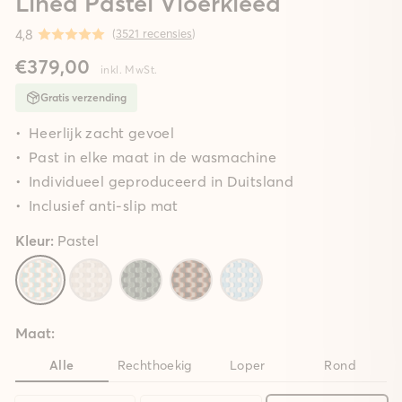
Linea Pastel Vloerkleed
4,8
(
3521 recensies
)
€379,00
inkl. MwSt.
Gratis verzending
Heerlijk zacht gevoel
Past in elke maat in de wasmachine
Individueel geproduceerd in Duitsland
Inclusief anti-slip mat
Kleur:
Pastel
Maat:
Alle
Rechthoekig
Loper
Rond