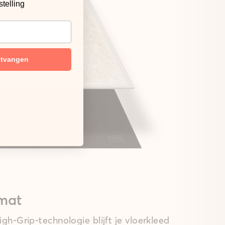
stelling
ntvangen
mat
gh-Grip-technologie blijft je vloerkleed