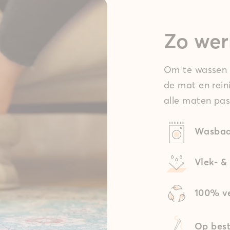
Zo wer
Om te wassen t
de mat en rein
alle maten pas
Wasbaa
Vlek- &
100% ve
Op best