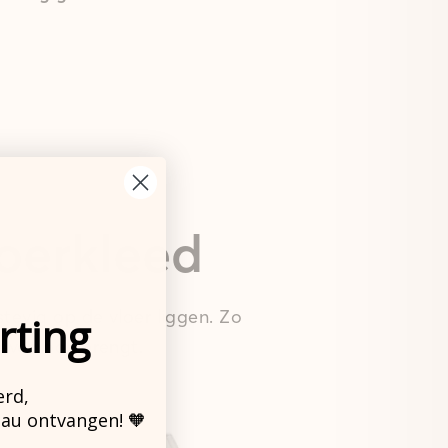
loerkleed
tevig op de vloer liggen. Zo
rting
 leven ook brengt.
erd,
eau ontvangen! 🧡