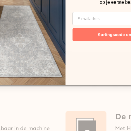
op je eerste be
EMAIL
Kortingscode o
De 
asbaar in de machine
Met Hi