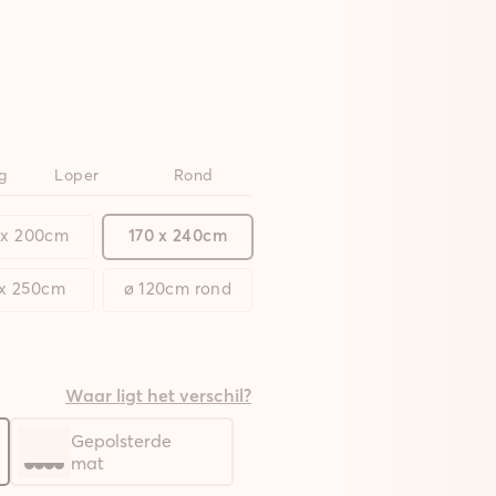
g
Loper
Rond
 x 200cm
170 x 240cm
 x 250cm
ø 120cm rond
Waar ligt het verschil?
Gepolsterde
mat