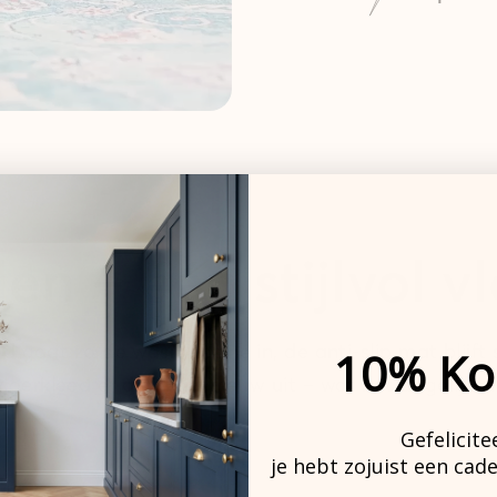
en – één stijlvol v
 gaat zo de wasmachine in, de anti-slip mat blijft s
10% Ko
loerkleed er altijd als nieuw uit – wat het dagelijks
Gefelicite
je hebt zojuist een cad