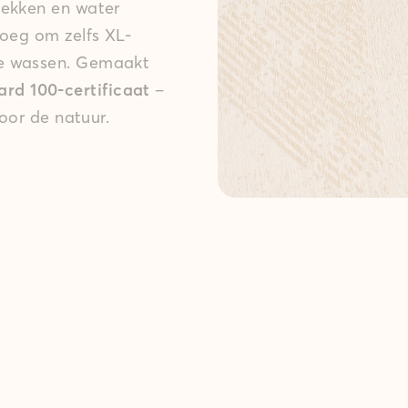
lekken en water
noeg om zelfs XL-
te wassen. Gemaakt
d 100-certificaat
–
voor de natuur.