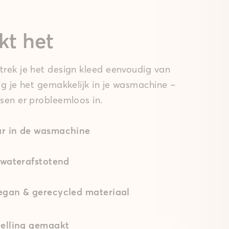
kt het
rek je het design kleed eenvoudig van
ig je het gemakkelijk in je wasmachine –
sen er probleemloos in.
r in de wasmachine
 waterafstotend
gan & gerecycled materiaal
elling gemaakt