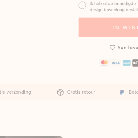
Ik heb al de benodigde 
design bovenlaag bestel
Mat:
IN WI
Systeem met
Syst
standaard
gepo
mat
m
Aan favo
tis verzending
Gratis retour
Beta