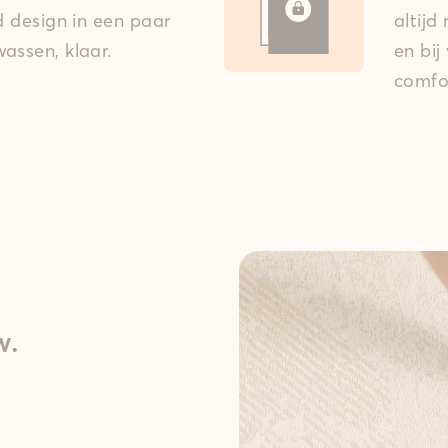
ed design in een paar
altijd
assen, klaar.
en bij
comfo
w.