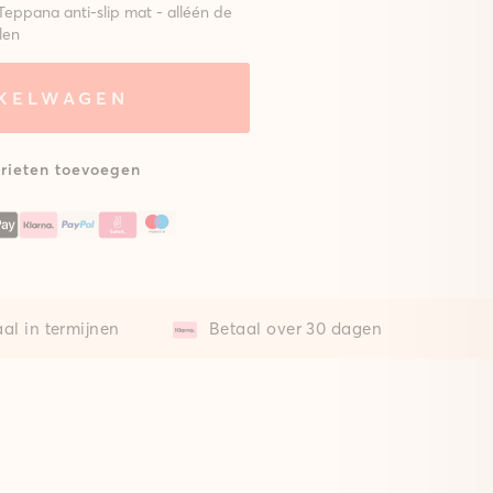
Teppana anti-slip mat - alléén de
len
NKELWAGEN
eem met
Zonder mat
lsterde
at
rieten toevoegen
al in termijnen
Betaal over 30 dagen