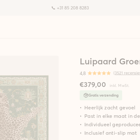
📞 +31 85 208 8283
Luipaard Groe
4,8
(
3521 recensie
€379,00
inkl. MwSt.
Gratis verzending
Heerlijk zacht gevoel
Past in elke maat in 
Individueel geproducee
Inclusief anti-slip mat