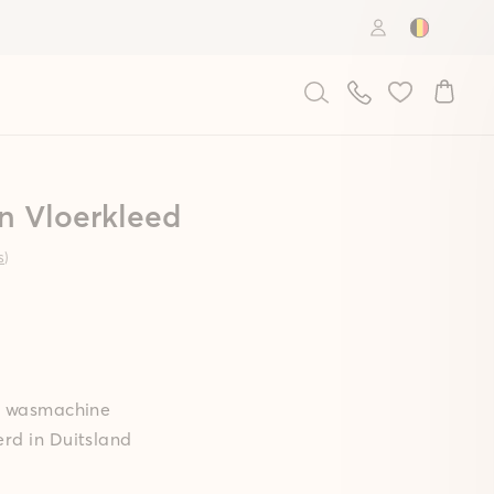
Country: B
n Vloerkleed
s
)
de wasmachine
rd in Duitsland