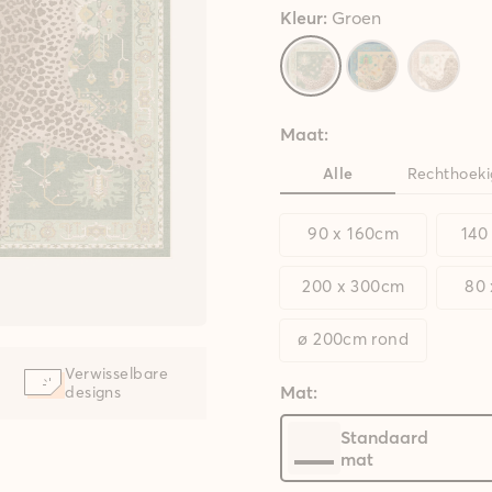
Kleur:
Groen
Maat:
Alle
Rechthoeki
90 x 160cm
140
200 x 300cm
80
ø 200cm rond
Verwisselbare
Mat:
designs
Standaard
mat