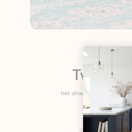
Twee del
Het afneembare design kleed
ziet je Teppana v