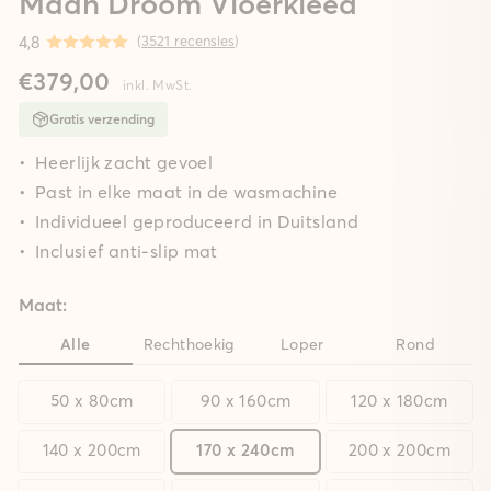
Maan Droom Vloerkleed
4,8
(
3521 recensies
)
€379,00
inkl. MwSt.
Gratis verzending
Heerlijk zacht gevoel
Past in elke maat in de wasmachine
Individueel geproduceerd in Duitsland
Inclusief anti-slip mat
Maat:
Alle
Rechthoekig
Loper
Rond
50 x 80cm
90 x 160cm
120 x 180cm
140 x 200cm
170 x 240cm
200 x 200cm