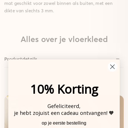
mat geschikt voor zowel binnen als buiten, met een
dikte van slechts 3 mm.
Alles over je vloerkleed
Productdetails
Design
Standaard
Gepolsterde
Kleed
Mat
Mat
10% Korting
Gefeliciteerd,
je hebt zojuist een cadeau ontvangen! 🧡
De sterke basis.
op je eerste bestelling