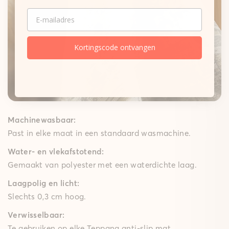
Onze matten
EMAIL
Gepolsterde mat
Een zachte schuimkern dempt elke stap merkbaar,
terwijl de High-Grip-technologie ervoor zorgt dat de
Kortingscode ontvangen
gepolsterde mat goed op zijn plek blijft – ideaal voor
speelkamers, woon- en slaapkamers en lange keuken
lopers. Met een comfortabele polstering van 10 mm
brengt ze gezellig comfort in huis.
Machinewasbaar:
Past in elke maat in een standaard wasmachine.
Water- en vlekafstotend:
Gemaakt van polyester met een waterdichte laag.
Laagpolig en licht:
Slechts 0,3 cm hoog.
Verwisselbaar:
Te gebruiken op elke Teppana anti-slip mat.