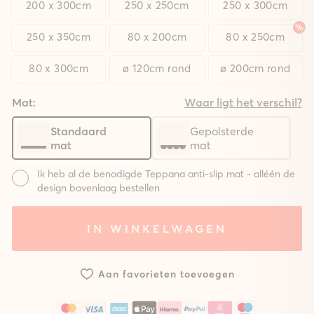
200 x 300cm
250 x 250cm
250 x 300cm
250 x 350cm
80 x 200cm
80 x 250cm
80 x 300cm
ø 120cm rond
ø 200cm rond
Mat:
Waar ligt het verschil?
Standaard
Gepolsterde
mat
mat
Ik heb al de benodigde Teppana anti-slip mat - alléén de
design bovenlaag bestellen
Mat:
IN WINKELWAGEN
Systeem
Systeem
Zonder
met
met
mat
standaard
gepolsterde
Aan favorieten toevoegen
mat
mat