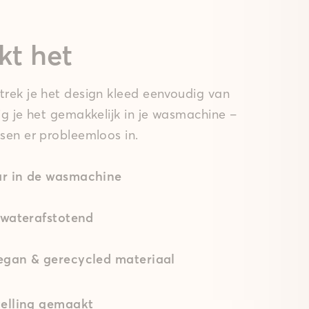
kt het
rek je het design kleed eenvoudig van
ig je het gemakkelijk in je wasmachine –
sen er probleemloos in.
r in de wasmachine
 waterafstotend
gan & gerecycled materiaal
elling gemaakt