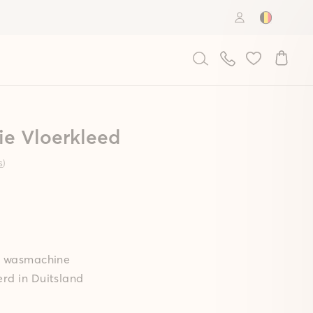
Country: B
ie Vloerkleed
s
)
de wasmachine
rd in Duitsland