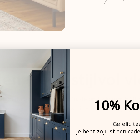
en – één stijlvol v
 gaat zo de wasmachine in, de anti-slip mat blijft s
10% Ko
loerkleed er altijd als nieuw uit – wat het dagelijks
Gefelicite
je hebt zojuist een cad