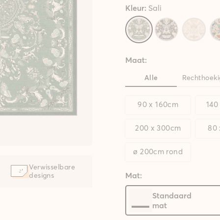
Kleur:
Sali
Maat:
Alle
Rechthoeki
90 x 160cm
140
200 x 300cm
80
ø 200cm rond
Verwisselbare
Mat:
designs
Standaard
mat