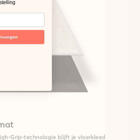
stelling
ntvangen
mat
gh-Grip-technologie blijft je vloerkleed