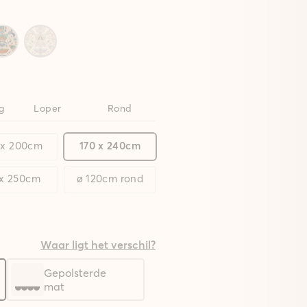
g
Loper
Rond
 x 200cm
170 x 240cm
 x 250cm
ø 120cm rond
Waar ligt het verschil?
Gepolsterde
mat