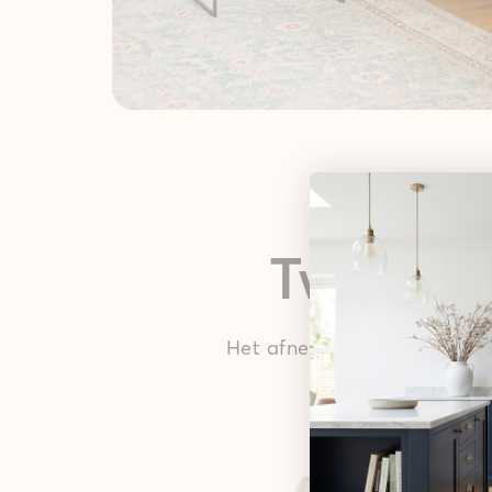
Twee del
Het afneembare design kleed
ziet je Teppana v