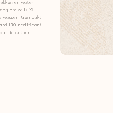
lekken en water
noeg om zelfs XL-
te wassen. Gemaakt
d 100-certificaat
–
voor de natuur.