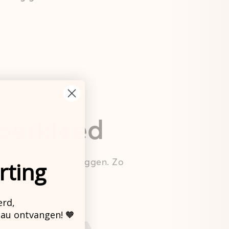
loerkleed
tevig op de vloer liggen. Zo
rting
 leven ook brengt.
erd,
eau ontvangen! 🧡