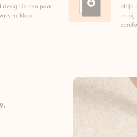
ed design in een paar
altijd
assen, klaar.
en bij
comfo
w.