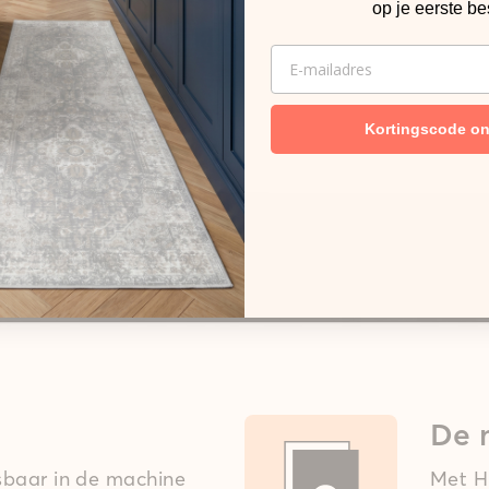
op je eerste be
EMAIL
Kortingscode o
De 
asbaar in de machine
Met Hi