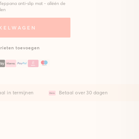
Teppana anti-slip mat - alléén de
len
NKELWAGEN
eem met
Zonder mat
lsterde
at
rieten toevoegen
al in termijnen
Betaal over 30 dagen