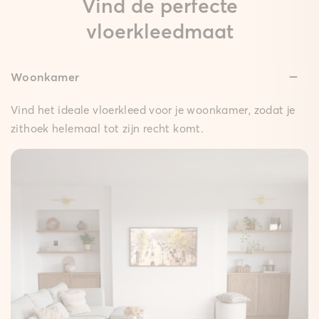
Vind de perfecte
vloerkleedmaat
Woonkamer
Lage hoogte:
Slechts 0,3 cm hoog, zodat deuren probleemloos
Vind het ideale vloerkleed voor je woonkamer, zodat je
openen.
zithoek helemaal tot zijn recht komt.
Anti-slip:
Het vloerkleed blijft stevig op zijn plek.
Onderhoudsvriendelijk:
Eenvoudig vochtig af te nemen.
Klittenbandachtige oppervlakte:
Het design kleed hecht stevig aan de mat.
Zonder latex:
Beter voor jou en het milieu.