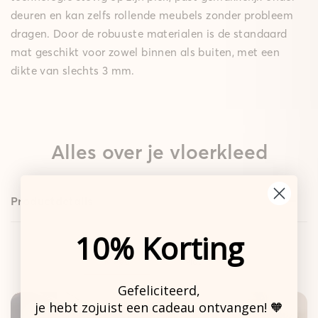
deuren en kan zelfs rollende meubels zonder probleem
dragen. Door de robuuste materialen is de standaard
mat geschikt voor zowel binnen als buiten, met een
dikte van slechts 3 mm.
Alles over je vloerkleed
Productdetails
10% Korting
Design
Standaard
Kleed
Mat
Gefeliciteerd,
je hebt zojuist een cadeau ontvangen! 🧡