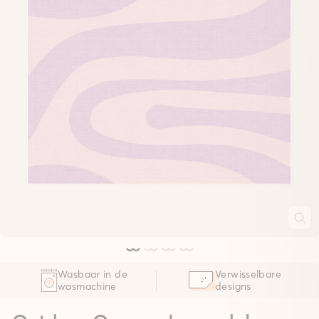
Wasbaar in de
Verwisselbare
wasmachine
designs