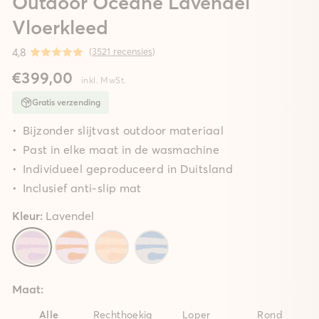
Outdoor Oceane Lavendel
Vloerkleed
4,8
(
3521 recensies
)
€399,00
inkl. MwSt.
Gratis verzending
Bijzonder slijtvast outdoor materiaal
Past in elke maat in de wasmachine
Individueel geproduceerd in Duitsland
Inclusief anti-slip mat
Kleur:
Lavendel
Maat:
Alle
Rechthoekig
Loper
Rond