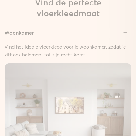
Vind de perfecte
vloerkleedmaat
Woonkamer
Lage hoogte:
Slechts 0,3 cm hoog, zodat deuren probleemloos
Vind het ideale vloerkleed voor je woonkamer, zodat je
openen.
zithoek helemaal tot zijn recht komt.
Anti-slip:
Het vloerkleed blijft stevig op zijn plek.
Onderhoudsvriendelijk:
Eenvoudig vochtig af te nemen.
Klittenbandachtige oppervlakte:
Het design kleed hecht stevig aan de mat.
Zonder latex:
Beter voor jou en het milieu.