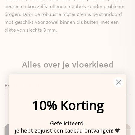
deuren en kan zelfs rollende meubels zonder probleem
dragen. Door de robuuste materialen is de standaard
mat geschikt voor zowel binnen als buiten, met een
dikte van slechts 3 mm.
Alles over je vloerkleed
Productdetails
10% Korting
Design
Standaard
Kleed
Mat
Gefeliciteerd,
je hebt zojuist een cadeau ontvangen! 🧡