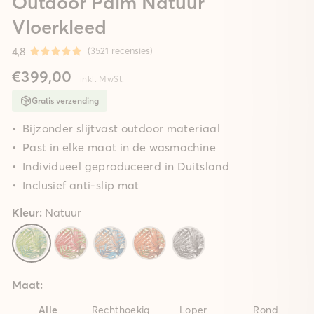
Outdoor Palm Natuur
Vloerkleed
4,8
(
3521 recensies
)
€399,00
inkl. MwSt.
Gratis verzending
Bijzonder slijtvast outdoor materiaal
Past in elke maat in de wasmachine
Individueel geproduceerd in Duitsland
Inclusief anti-slip mat
Kleur:
Natuur
Maat:
Alle
Rechthoekig
Loper
Rond