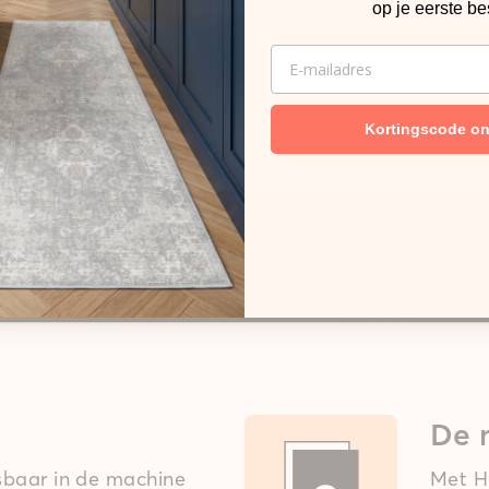
op je eerste be
EMAIL
Kortingscode o
De 
asbaar in de machine
Met Hi