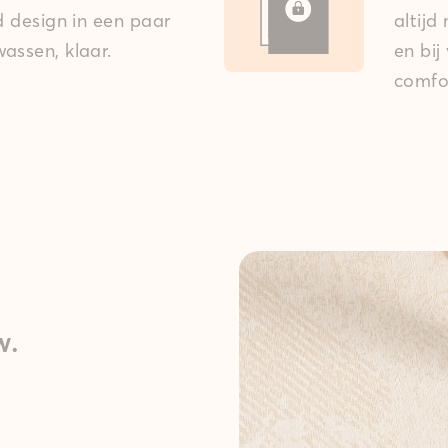
ed design in een paar
altijd
assen, klaar.
en bij
comfo
w.