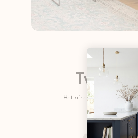
Twee del
Het afneembare design kleed
ziet je Teppana v