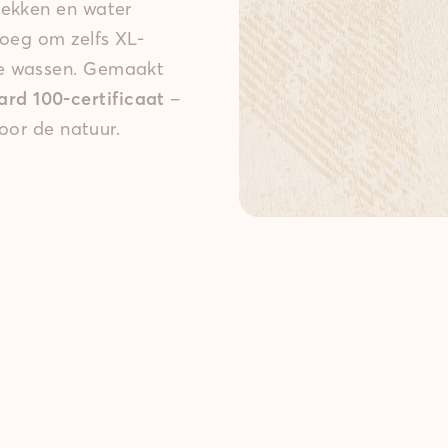
lekken en water
noeg om zelfs XL-
te wassen. Gemaakt
d 100-certificaat
–
voor de natuur.