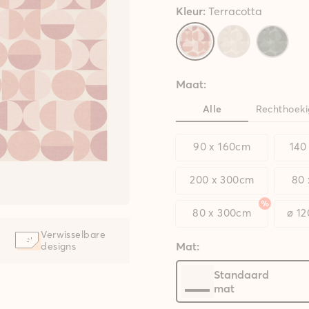
Kleur:
Terracotta
Maat:
Alle
Rechthoeki
90 x 160cm
140
200 x 300cm
80
80 x 300cm
ø 1
Verwisselbare
Mat:
designs
Standaard
mat