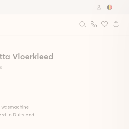
Country: B
tta Vloerkleed
s
)
de wasmachine
rd in Duitsland