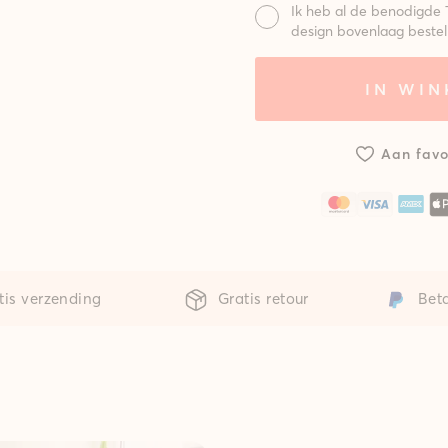
Ik heb al de benodigde 
design bovenlaag bestel
Mat:
IN WI
Systeem met
Syst
standaard
gepo
mat
m
Aan favo
tis verzending
Gratis retour
Beta