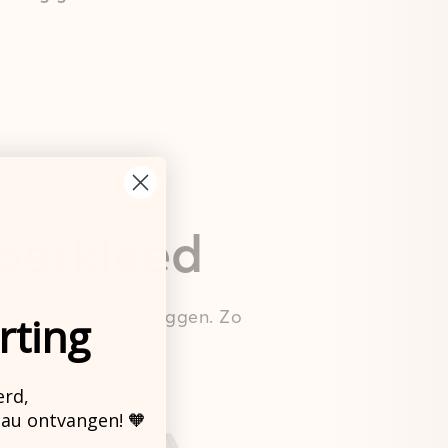
loerkleed
tevig op de vloer liggen. Zo
rting
 leven ook brengt.
erd,
eau ontvangen! 🧡