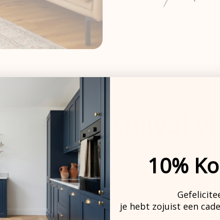
en – één stijlvol v
 gaat zo de wasmachine in, de anti-slip mat blijft s
10% Ko
loerkleed er altijd als nieuw uit – wat het dagelijks
Gefelicite
je hebt zojuist een cad