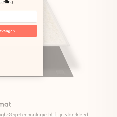
stelling
ntvangen
mat
gh-Grip-technologie blijft je vloerkleed