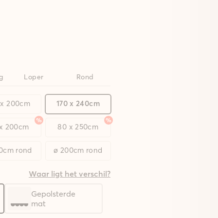
g
Loper
Rond
 x 200cm
170 x 240cm
 x 200cm
80 x 250cm
20cm rond
ø 200cm rond
Waar ligt het verschil?
Gepolsterde
mat