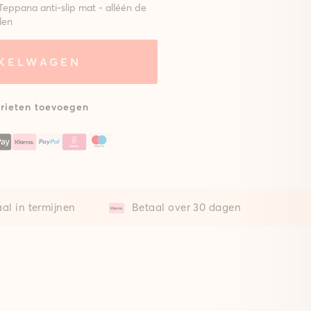
Teppana anti-slip mat - alléén de
len
NKELWAGEN
eem met
Zonder mat
lsterde
at
rieten toevoegen
al in termijnen
Betaal over 30 dagen