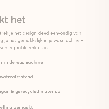
kt het
rek je het design kleed eenvoudig van
ig je het gemakkelijk in je wasmachine –
sen er probleemloos in.
r in de wasmachine
 waterafstotend
gan & gerecycled materiaal
elling gemaakt