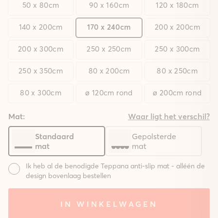
50 x 80cm
90 x 160cm
120 x 180cm
140 x 200cm
170 x 240cm
200 x 200cm
200 x 300cm
250 x 250cm
250 x 300cm
250 x 350cm
80 x 200cm
80 x 250cm
80 x 300cm
ø 120cm rond
ø 200cm rond
Mat:
Waar ligt het verschil?
Standaard
Gepolsterde
mat
mat
Ik heb al de benodigde Teppana anti-slip mat - alléén de
design bovenlaag bestellen
Mat:
IN WINKELWAGEN
Systeem
Systeem
Zonder