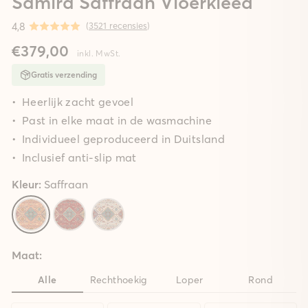
Samira Saffraan Vloerkleed
4,8
(
3521 recensies
)
€379,00
inkl. MwSt.
Gratis verzending
Heerlijk zacht gevoel
Past in elke maat in de wasmachine
Individueel geproduceerd in Duitsland
Inclusief anti-slip mat
Kleur:
Saffraan
Maat:
Alle
Rechthoekig
Loper
Rond