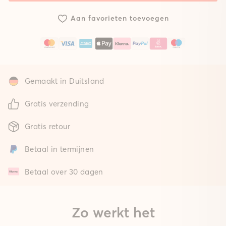
met
met
mat
standaard
gepolsterde
Aan favorieten toevoegen
mat
mat
Gemaakt in Duitsland
Gratis verzending
Gratis retour
Betaal in termijnen
Betaal over 30 dagen
Zo werkt het