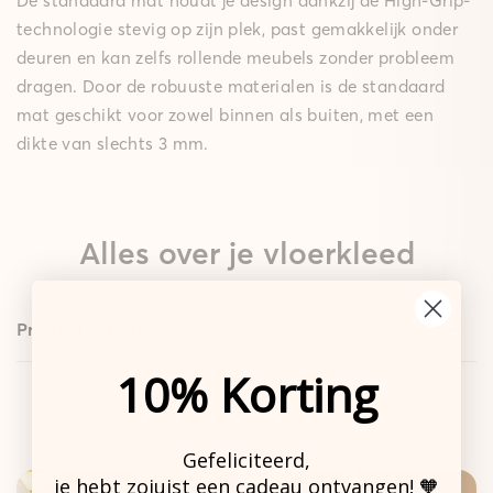
De standaard mat houdt je design dankzij de High-Grip-
technologie stevig op zijn plek, past gemakkelijk onder
deuren en kan zelfs rollende meubels zonder probleem
dragen. Door de robuuste materialen is de standaard
mat geschikt voor zowel binnen als buiten, met een
dikte van slechts 3 mm.
Alles over je vloerkleed
Productdetails
10% Korting
Design
Standaard
Gepolsterde
Kleed
Mat
Mat
Gefeliciteerd,
je hebt zojuist een cadeau ontvangen! 🧡