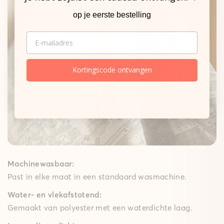
op je eerste bestelling
De sterke basis.
EMAIL
Onze matten
Gepolsterde mat
Kortingscode ontvangen
Een zachte schuimkern dempt elke stap merkbaar,
terwijl de High-Grip-technologie ervoor zorgt dat de
gepolsterde mat goed op zijn plek blijft – ideaal voor
speelkamers, woon- en slaapkamers en lange keuken
lopers. Met een comfortabele polstering van 10 mm
brengt ze gezellig comfort in huis.
Machinewasbaar:
Past in elke maat in een standaard wasmachine.
Water- en vlekafstotend:
Gemaakt van polyester met een waterdichte laag.