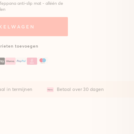
Teppana anti-slip mat - alléén de
len
NKELWAGEN
eem met
Zonder mat
lsterde
at
rieten toevoegen
al in termijnen
Betaal over 30 dagen