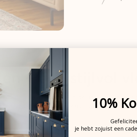
en – één stijlvol v
 gaat zo de wasmachine in, de anti-slip mat blijft s
10% Ko
loerkleed er altijd als nieuw uit – wat het dagelijks
Gefelicite
je hebt zojuist een cad