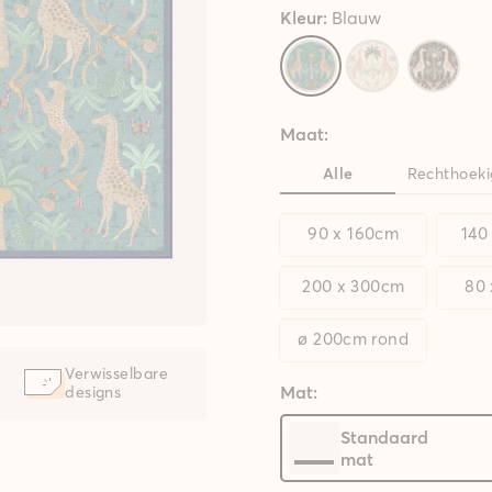
Kleur:
Blauw
Maat:
Alle
Rechthoeki
90 x 160cm
140
200 x 300cm
80
ø 200cm rond
Verwisselbare
Mat:
designs
Standaard
mat