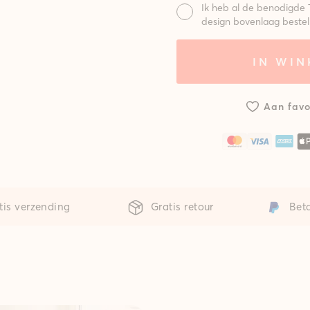
Ik heb al de benodigde 
design bovenlaag bestel
Mat:
IN WI
Systeem met
Syst
standaard
gepo
mat
m
Aan favo
tis verzending
Gratis retour
Beta