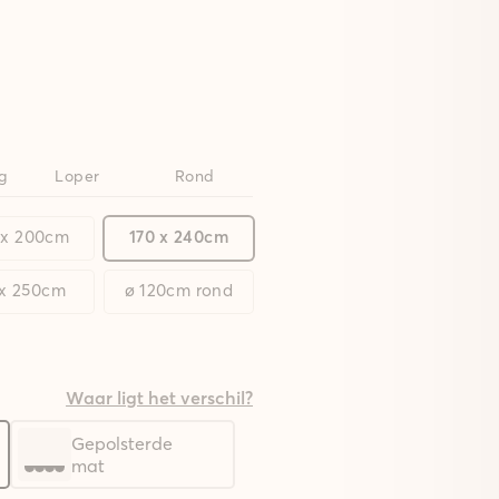
g
Loper
Rond
 x 200cm
170 x 240cm
 x 250cm
ø 120cm rond
Waar ligt het verschil?
Gepolsterde
mat