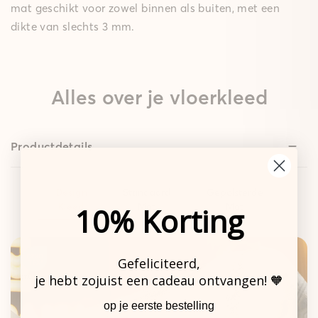
mat geschikt voor zowel binnen als buiten, met een
dikte van slechts 3 mm.
Alles over je vloerkleed
Productdetails
Design
Standaard
Gepolsterde
Kleed
Mat
Mat
10% Korting
Gefeliciteerd,
je hebt zojuist een cadeau ontvangen! 🧡
De sterke basis.
op je eerste bestelling