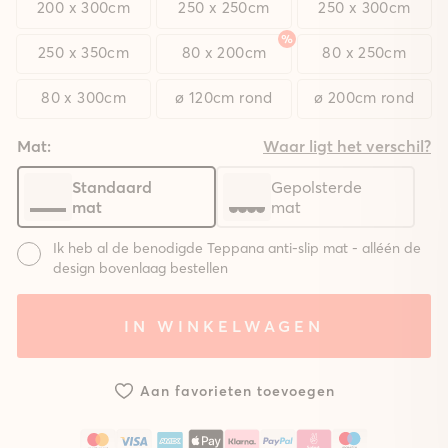
200 x 300cm
250 x 250cm
250 x 300cm
250 x 350cm
80 x 200cm
80 x 250cm
80 x 300cm
ø 120cm rond
ø 200cm rond
Mat:
Waar ligt het verschil?
Standaard
Gepolsterde
mat
mat
Ik heb al de benodigde Teppana anti-slip mat - alléén de
design bovenlaag bestellen
Mat:
IN WINKELWAGEN
Systeem
Systeem
Zonder
met
met
mat
standaard
gepolsterde
Aan favorieten toevoegen
mat
mat