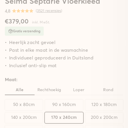
Selma Septarie Vloerkleed
4,8
(
3521 recensies
)
€379,00
inkl. MwSt.
Gratis verzending
Heerlijk zacht gevoel
Past in elke maat in de wasmachine
Individueel geproduceerd in Duitsland
Inclusief anti-slip mat
Maat:
Alle
Rechthoekig
Loper
Rond
50 x 80cm
90 x 160cm
120 x 180cm
140 x 200cm
170 x 240cm
200 x 200cm