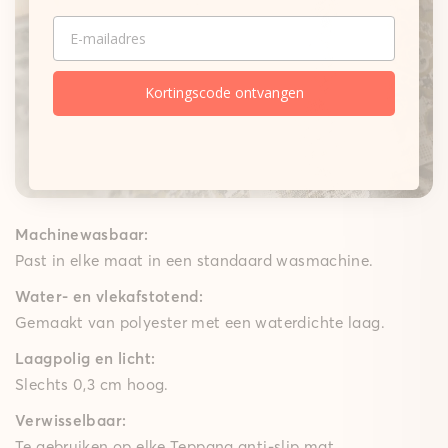
Onze matten
EMAIL
Gepolsterde mat
Een zachte schuimkern dempt elke stap merkbaar,
terwijl de High-Grip-technologie ervoor zorgt dat de
Kortingscode ontvangen
gepolsterde mat goed op zijn plek blijft – ideaal voor
speelkamers, woon- en slaapkamers en lange keuken
lopers. Met een comfortabele polstering van 10 mm
brengt ze gezellig comfort in huis.
Machinewasbaar:
Past in elke maat in een standaard wasmachine.
Water- en vlekafstotend:
Gemaakt van polyester met een waterdichte laag.
Laagpolig en licht:
Slechts 0,3 cm hoog.
Verwisselbaar:
Te gebruiken op elke Teppana anti-slip mat.