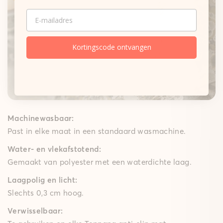
Onze matten
EMAIL
Gepolsterde mat
Een zachte schuimkern dempt elke stap merkbaar,
terwijl de High-Grip-technologie ervoor zorgt dat de
Kortingscode ontvangen
gepolsterde mat goed op zijn plek blijft – ideaal voor
speelkamers, woon- en slaapkamers en lange keuken
lopers. Met een comfortabele polstering van 10 mm
brengt ze gezellig comfort in huis.
Machinewasbaar:
Past in elke maat in een standaard wasmachine.
Water- en vlekafstotend:
Gemaakt van polyester met een waterdichte laag.
Laagpolig en licht:
Slechts 0,3 cm hoog.
Verwisselbaar: