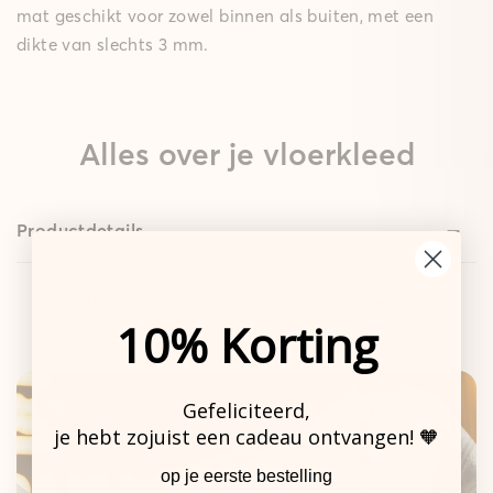
mat geschikt voor zowel binnen als buiten, met een
dikte van slechts 3 mm.
Alles over je vloerkleed
Productdetails
Design
Standaard
Gepolsterde
10% Korting
Kleed
Mat
Mat
Gefeliciteerd,
je hebt zojuist een cadeau ontvangen! 🧡
De sterke basis.
op je eerste bestelling