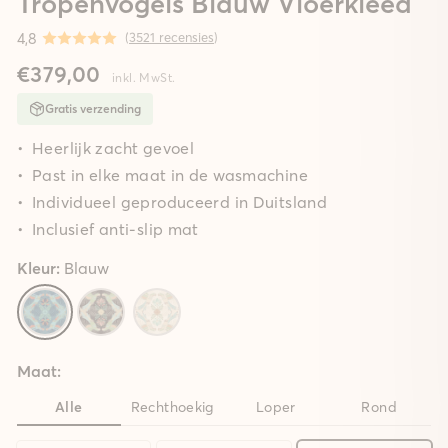
Tropenvogels Blauw Vloerkleed
4,8
(
3521 recensies
)
€379,00
inkl. MwSt.
Gratis verzending
Heerlijk zacht gevoel
Past in elke maat in de wasmachine
Individueel geproduceerd in Duitsland
Inclusief anti-slip mat
Kleur:
Blauw
Maat:
Alle
Rechthoekig
Loper
Rond