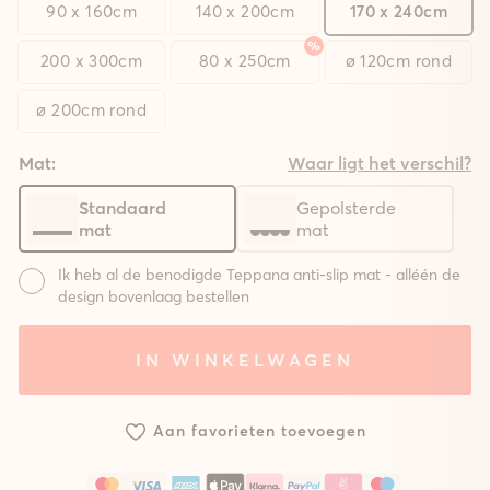
90 x 160cm
140 x 200cm
170 x 240cm
200 x 300cm
80 x 250cm
ø 120cm rond
ø 200cm rond
Mat:
Waar ligt het verschil?
Standaard
Gepolsterde
mat
mat
Ik heb al de benodigde Teppana anti-slip mat - alléén de
design bovenlaag bestellen
Mat:
IN WINKELWAGEN
Systeem
Systeem
Zonder
met
met
mat
standaard
gepolsterde
Aan favorieten toevoegen
mat
mat