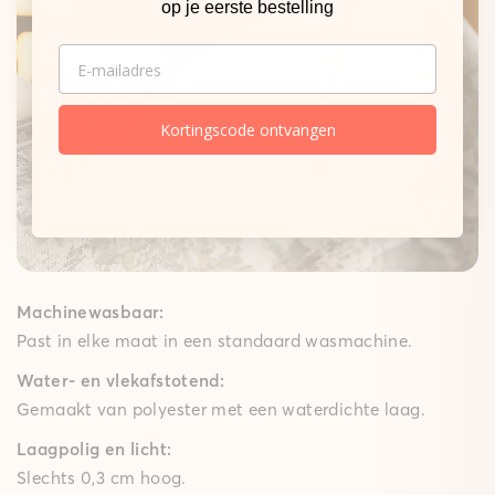
op je eerste bestelling
De sterke basis.
Onze matten
EMAIL
Gepolsterde mat
Een zachte schuimkern dempt elke stap merkbaar,
Kortingscode ontvangen
terwijl de High-Grip-technologie ervoor zorgt dat de
gepolsterde mat goed op zijn plek blijft – ideaal voor
speelkamers, woon- en slaapkamers en lange keuken
lopers. Met een comfortabele polstering van 10 mm
brengt ze gezellig comfort in huis.
Machinewasbaar:
Past in elke maat in een standaard wasmachine.
Water- en vlekafstotend:
Gemaakt van polyester met een waterdichte laag.
Laagpolig en licht:
Slechts 0,3 cm hoog.