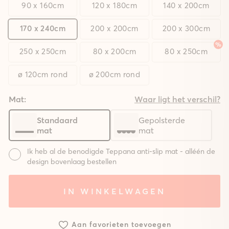
90 x 160cm
120 x 180cm
140 x 200cm
170 x 240cm
200 x 200cm
200 x 300cm
250 x 250cm
80 x 200cm
80 x 250cm
ø 120cm rond
ø 200cm rond
Mat:
Waar ligt het verschil?
Standaard
Gepolsterde
mat
mat
Ik heb al de benodigde Teppana anti-slip mat - alléén de
design bovenlaag bestellen
Mat:
IN WINKELWAGEN
Systeem
Systeem
Zonder
met
met
mat
standaard
gepolsterde
Aan favorieten toevoegen
mat
mat