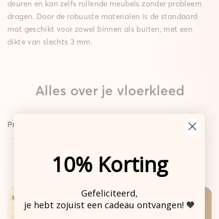
deuren en kan zelfs rollende meubels zonder probleem
dragen. Door de robuuste materialen is de standaard
mat geschikt voor zowel binnen als buiten, met een
dikte van slechts 3 mm.
Alles over je vloerkleed
Productdetails
10% Korting
Design
Standaard
Gepolsterde
Kleed
Mat
Mat
Gefeliciteerd,
je hebt zojuist een cadeau ontvangen! 🧡