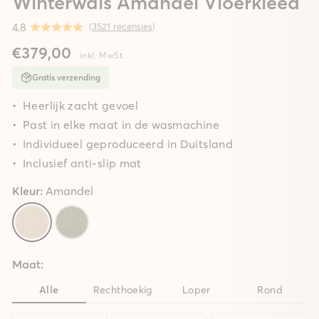
Winterwals Amandel Vloerkleed
4,8
(
3521 recensies
)
€379,00
inkl. MwSt.
Gratis verzending
Heerlijk zacht gevoel
Past in elke maat in de wasmachine
Individueel geproduceerd in Duitsland
Inclusief anti-slip mat
Kleur:
Amandel
Maat:
Alle
Rechthoekig
Loper
Rond