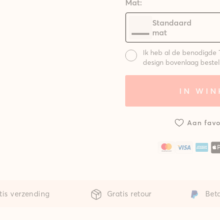
Mat:
Standaard
mat
Ik heb al de benodigde 
design bovenlaag bestel
Mat:
IN WI
Systeem met
Syst
standaard
gepo
mat
m
Aan favo
tis verzending
Gratis retour
Beta