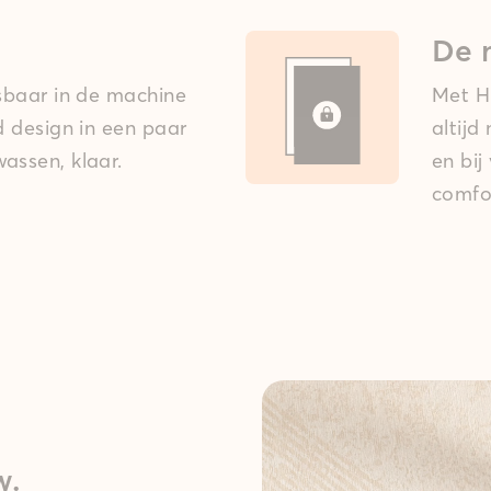
De 
asbaar in de machine
Met Hi
ed design in een paar
altijd
assen, klaar.
en bij
comfo
w.