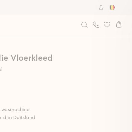
Country: B
ie Vloerkleed
s
)
de wasmachine
rd in Duitsland