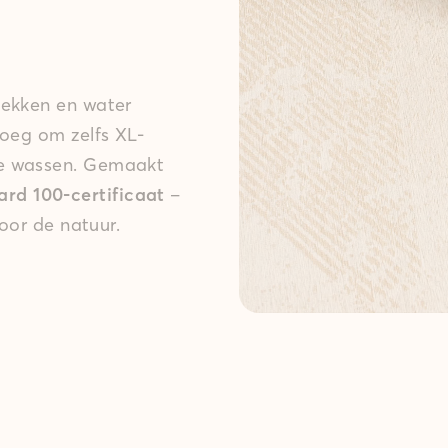
lekken en water
noeg om zelfs XL-
te wassen. Gemaakt
d 100-certificaat
–
voor de natuur.