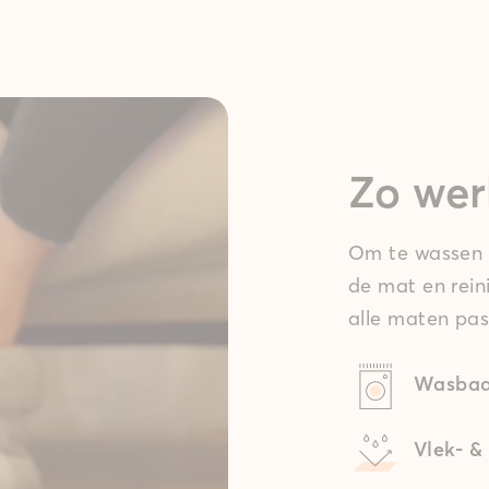
Zo wer
Om te wassen t
de mat en rein
alle maten pas
Wasbaa
Vlek- &