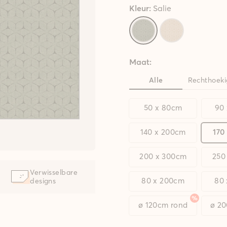
Kleur:
Salie
Maat:
Alle
Rechthoeki
50 x 80cm
90
140 x 200cm
170
200 x 300cm
250
Verwisselbare
80 x 200cm
80
designs
ø 120cm rond
ø 2