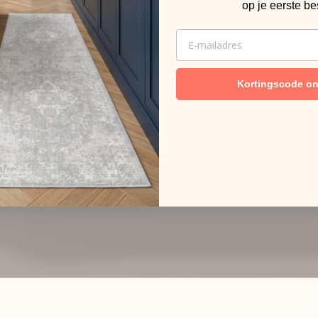
op je eerste be
EMAIL
Kortingscode o