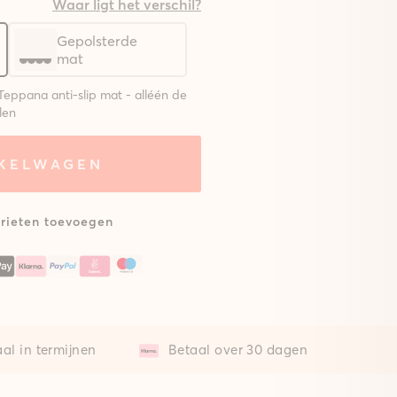
Waar ligt het verschil?
Gepolsterde
mat
Teppana anti-slip mat - alléén de
len
NKELWAGEN
eem met
Zonder mat
lsterde
at
rieten toevoegen
al in termijnen
Betaal over 30 dagen