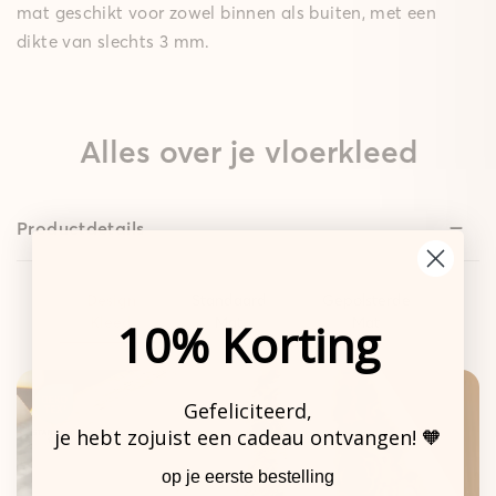
mat geschikt voor zowel binnen als buiten, met een
dikte van slechts 3 mm.
Alles over je vloerkleed
Productdetails
Design
Standaard
Gepolsterde
Kleed
Mat
Mat
10% Korting
Gefeliciteerd,
je hebt zojuist een cadeau ontvangen! 🧡
De sterke basis.
op je eerste bestelling