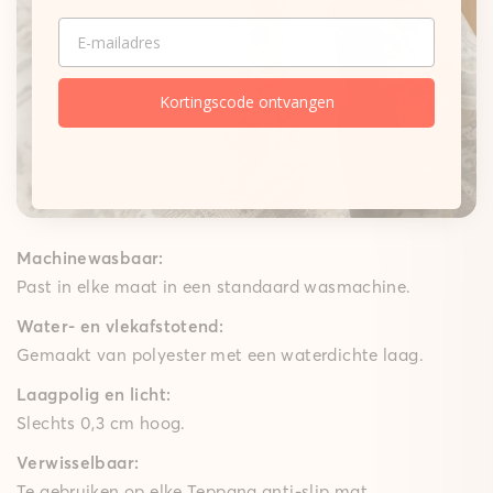
Onze matten
EMAIL
Gepolsterde mat
Een zachte schuimkern dempt elke stap merkbaar,
terwijl de High-Grip-technologie ervoor zorgt dat de
Kortingscode ontvangen
gepolsterde mat goed op zijn plek blijft – ideaal voor
speelkamers, woon- en slaapkamers en lange keuken
lopers. Met een comfortabele polstering van 10 mm
brengt ze gezellig comfort in huis.
Machinewasbaar:
Past in elke maat in een standaard wasmachine.
Water- en vlekafstotend:
Gemaakt van polyester met een waterdichte laag.
Laagpolig en licht:
Slechts 0,3 cm hoog.
Verwisselbaar:
Te gebruiken op elke Teppana anti-slip mat.