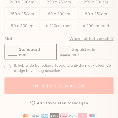
200 x 300cm
250 x 250cm
250 x 300cm
250 x 350cm
80 x 200cm
80 x 250cm
80 x 300cm
ø 120cm rond
ø 200cm rond
Mat:
Waar ligt het verschil?
Standaard
Gepolsterde
mat
mat
Ik heb al de benodigde Teppana anti-slip mat - alléén de
design bovenlaag bestellen
Mat:
IN WINKELWAGEN
Systeem
Systeem
Zonder
met
met
mat
standaard
gepolsterde
Aan favorieten toevoegen
mat
mat