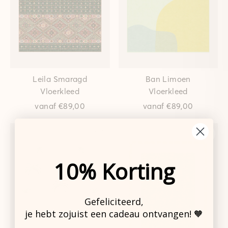
Leila Smaragd
Ban Limoen
Vloerkleed
Vloerkleed
vanaf
€89,00
vanaf
€89,00
10% Korting
Gefeliciteerd,
je hebt zojuist een cadeau ontvangen! 🧡