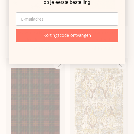
op je eerste bestelling
EMAIL
Savanne Beige
Yuva Gemêleerd
Kortingscode ontvangen
Vloerkleed
Vloerkleed
vanaf
€149,00
vanaf
€89,00